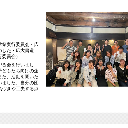
学祭実行委員会・広
のした・広大書道
行委員会）
がる会を行いまし
子どもたち向けの企
また、活動を聞いた
いました。自分の団
気づきや工夫する点