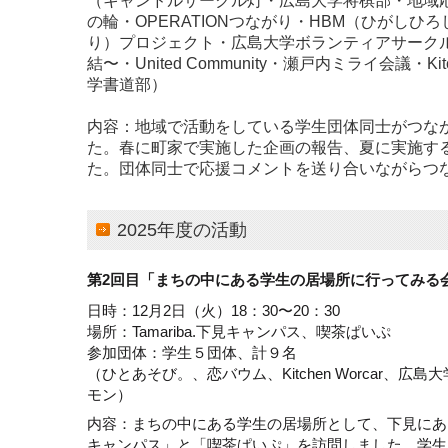
（キャンドルサークル灯・広島大学将棋部・地域
の輪・OPERATIONつながり・HBM（ひがしひ
り）プロジェクト・広島大学ボランティアサーク
結〜・United Community・瀬戸内ミライ会議・Kit
学書道部）
内容：地域で活動をしている学生団体同士がつな
た。春に町家で実施した企画の報告、夏に実施す
た。団体同士で応援コメントを送り合いながらつ
2025年度の活動
第2回目「まちの中にある学生の居場所に行ってみる
日時：12月2日（火）18：30〜20：30
場所：Tamariba.下見キャンパス、喫茶ぱいぷ
参加団体：学生５団体、計９名
（ひとあそび。、恋バウム、Kitchen Worcar、広
モン）
内容：まちの中にある学生の居場所として、下見にある「T
キャンパス」と「喫茶ぱいぷ」を訪問しました。学生