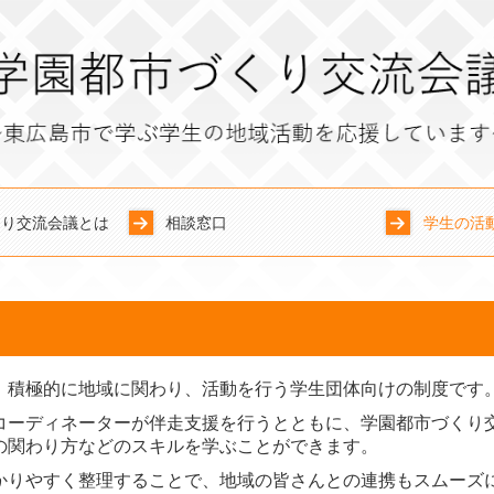
くり交流会議とは
相談窓口
学生の活
地域体験ツ
ひがしひろ
西条酒蔵通
学生関連イ
学生団体、
、積極的に地域に関わり、活動を行う
学生団体向けの制度です
コーディネーターが伴走支援を行うとともに、学園都市づくり
の関わり方などのスキルを学ぶことができます。
かりやすく整理することで、地域の皆さんとの連携もスムーズ