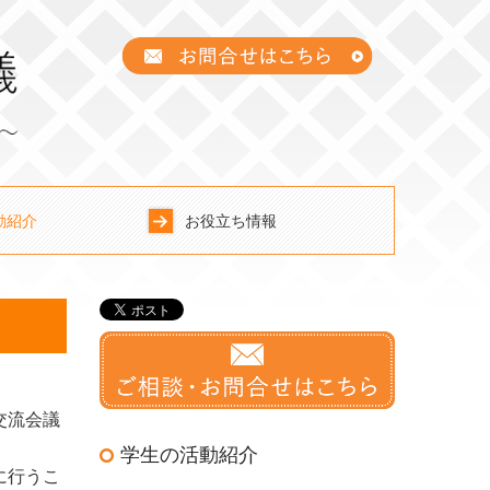
動紹介
お役立ち情報
アー
しま学生×町家塾
り「町家プロジェクト」
ベント
ローカルパートナー紹介
。
交流会議
学生の活動紹介
に行うこ