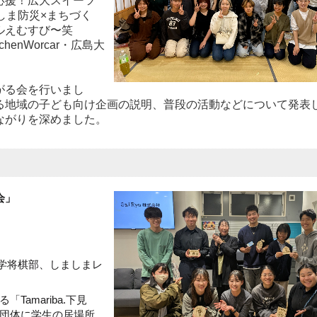
応援！広大スイーツ
ろしま防災×まちづく
ルえむすび〜笑
chenWorcar・広島大
がる会を行いまし
る
地域の子ども向け企画の説明、普段の活動などについて発表
ながりを深めました。
会」
島大学将棋部、しましまレ
amariba.下見
団体に学生の居場所