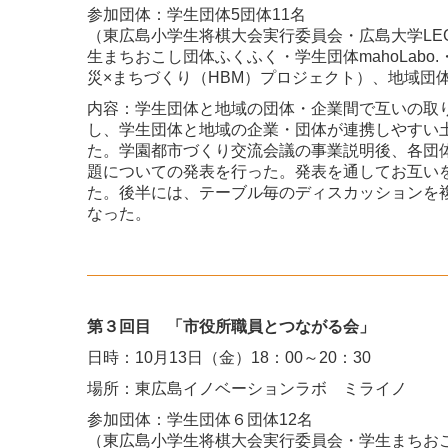
参加団体：学生団体5団体11名
（東広島小学生将棋大会実行委員会・広島大学LE
生まちおこし団体ふくふく・学生団体mahoLabo
災×まちづくり（HBM）プロジェクト）、地域団体
内容：学生団体と地域の団体・企業間で互いの取
し、学生団体と地域の企業・団体が連携しやすい
た。学園都市づくり交流会議の事業説明後、各団
題についての発表を行った。発表を通してお互い
た。後半には、テーブル毎のディスカッションを
なった。
第３回目 「市役所職員とつながる会」
日時：10月13日（金）18：00～20：30
場所：東広島イノベーションラボ ミライノ
参加団体：学生団体６団体12名
（東広島小学生将棋大会実行委員会・学生まちお