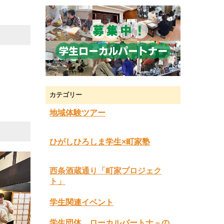
さい。
カテゴリー
地域体験ツアー
ひがしひろしま学生×町家塾
西条酒蔵通り「町家プロジェク
ト」
学生関連イベント
学生団体、ローカルパートナ－の