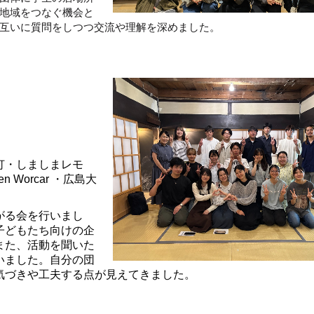
地域をつなぐ機会と
互いに質問をしつつ交流や理解を深めました。
灯・しましまレモ
 Worcar ・広島大
がる会を行いまし
子どもたち向けの企
また、活動を聞いた
いました。自分の団
気づきや工夫する点が見えてきました。