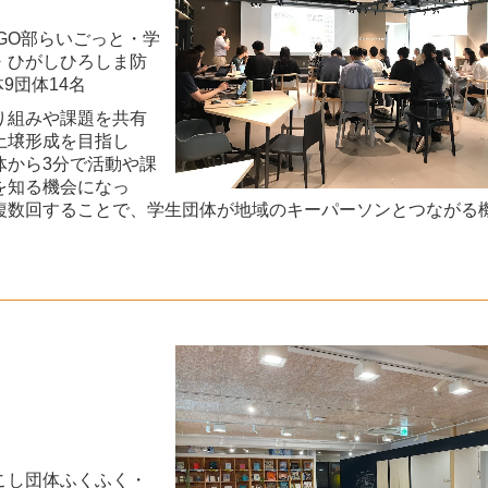
GO部らいごっと・学
.・ひがしひろしま防
9団体14名
り組みや課題を共有
土壌形成を目指し
体から3分で活動や課
を知る機会になっ
複数回することで、学生団体が地域のキーパーソンとつながる
こし団体ふくふく・